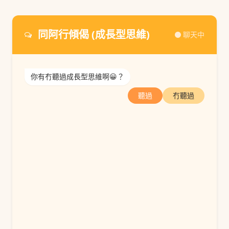
同阿行傾偈 (成長型思維)
聊天中
你有冇聽過成長型思維啊😀？
聽過
冇聽過