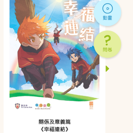
動畫
問卷
關係及意義篇
《幸福連結》