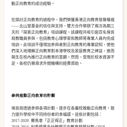
動正向教育的成功經驗。
在探討正向教育的過程中，我們榮獲香港正向教育發展權威
——北山堂基金的信任與支持，雙方合作舉辦了兩次為期三
天的「探索正向教育」培訓課程。該課程共吸引逾百名保良
局教職員參與，包括教育心理學家和教師等專業人員均完成
培訓。此培訓不僅增加參與者對正向教育的專業認知，使他
們深入地理解正向教育對本港學校及家庭教育之裨益，進而
萌生在校內推行正向教育的意願。然而，受限於校本資源不
足，各校仍需尋求外間機構的經費資助。
參與推動正向教育的計劃
保良局透過參與各項計劃，逐步在各屬校推動正向教育，致
力提升學校中不同持份者的幸福感。這些計劃包括：
2017-2020: 賽馬會「正正得正」教育計劃
2018-2024:
利希慎基金幼稚園正向教育發展計劃 (2018-