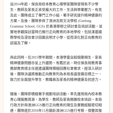
自2014年起，保良局校本教育心理學家團隊發現有不少學
生、教師及家長正承受龐大的工作、生活與學業壓力。有見
及此，團隊成立了專門工作小組，著手研究提升精神健康的
方案。及後，團隊參與了澳洲吉郎文法學校 (Geelong
Grammar School, GGS) 於香港舉辦之研討會及培訓活動，並
實地參觀探訪當時已推行正向教育的本地學校，包括漢基國
際學校及浸信會沙田圍呂明才小學，從而深化對正向教育的
認識及了解。
與此同時，在2015學年期間，本港學童自殺個案頻生，家長
精神健康問題亦呈上升趨勢。有鑑於此，時任保良局教育事
務部教育總主任遂建議團隊積極回應社會需求。經深入研討
後，團隊決議將推動正向教育列為本局長遠發展目標之一，
致力於全面提升學生、教職員及家長的精神健康及抗逆力。
隨後，團隊即積極著手規劃培訓活動，率先運用局內校本教
育心理服務資源，為學生、教師及家長開展校本培訓。本局
行政方針與澳洲GGS推行正向教育的理念及實務經驗密切相
連，團隊遂於2016年11月親赴澳洲GGS進行考察，借鑒其推