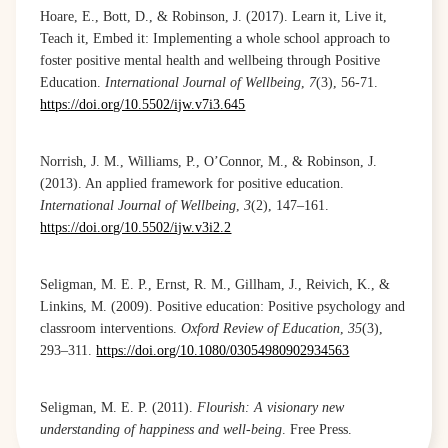
Hoare, E., Bott, D., & Robinson, J. (2017). Learn it, Live it,
Teach it, Embed it: Implementing a whole school approach to
foster positive mental health and wellbeing through Positive
Education.
International Journal of Wellbeing
,
7
(3), 56-71.
https://doi.org/10.5502/ijw.v7i3.645
Norrish, J. M., Williams, P., O’Connor, M., & Robinson, J.
(2013). An applied framework for positive education.
International Journal of Wellbeing
,
3
(2), 147–161.
https://doi.org/10.5502/ijw.v3i2.2
Seligman, M. E. P., Ernst, R. M., Gillham, J., Reivich, K., &
Linkins, M. (2009). Positive education: Positive psychology and
classroom interventions.
Oxford Review of Education
,
35
(3),
293–311.
https://doi.org/10.1080/03054980902934563
Seligman, M. E. P. (2011).
Flourish: A visionary new
understanding of happiness and well-being
. Free Press.