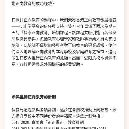
動正向教育的成功經驗。
在探討正向教育的過程中，我們榮獲香港正向教育發展權威
——北山堂基金的信任與支持，雙方合作舉辦了兩次為期三
天的「探索正向教育」培訓課程。該課程共吸引逾百名保良
局教職員參與，包括教育心理學家和教師等專業人員均完成
培訓。此培訓不僅增加參與者對正向教育的專業認知，使他
們深入地理解正向教育對本港學校及家庭教育之裨益，進而
萌生在校內推行正向教育的意願。然而，受限於校本資源不
足，各校仍需尋求外間機構的經費資助。
參與推動正向教育的計劃
保良局透過參與各項計劃，逐步在各屬校推動正向教育，致
力提升學校中不同持份者的幸福感。這些計劃包括：
2017-2020: 賽馬會「正正得正」教育計劃
2018-2024:
利希慎基金幼稚園正向教育發展計劃 (2018-