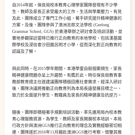
自2014年起，保良局校本教育心理學家團隊發現有不少學
生、教師及家長正承受龐大的工作、生活與學業壓力。有見
及此，團隊成立了專門工作小組，著手研究提升精神健康的
方案。及後，團隊參與了澳洲吉郎文法學校 (Geelong
Grammar School, GGS) 於香港舉辦之研討會及培訓活動，並
實地參觀探訪當時已推行正向教育的本地學校，包括漢基國
際學校及浸信會沙田圍呂明才小學，從而深化對正向教育的
認識及了解。
與此同時，在2015學年期間，本港學童自殺個案頻生，家長
精神健康問題亦呈上升趨勢。有鑑於此，時任保良局教育事
務部教育總主任遂建議團隊積極回應社會需求。經深入研討
後，團隊決議將推動正向教育列為本局長遠發展目標之一，
致力於全面提升學生、教職員及家長的精神健康及抗逆力。
隨後，團隊即積極著手規劃培訓活動，率先運用局內校本教
育心理服務資源，為學生、教師及家長開展校本培訓。本局
行政方針與澳洲GGS推行正向教育的理念及實務經驗密切相
連，團隊遂於2016年11月親赴澳洲GGS進行考察，借鑒其推