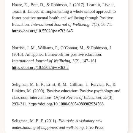
Hoare, E., Bott, D., & Robinson, J. (2017). Learn it, Live it,
Teach it, Embed it: Implementing a whole school approach to
foster positive mental health and wellbeing through Positive
Education.
International Journal of Wellbeing
,
7
(3), 56-71.
https://doi.org/10.5502/ijw.v7i3.645
Norrish, J. M., Williams, P., O’Connor, M., & Robinson, J.
(2013). An applied framework for positive education.
International Journal of Wellbeing
,
3
(2), 147–161.
https://doi.org/10.5502/ijw.v3i2.2
Seligman, M. E. P., Ernst, R. M., Gillham, J., Reivich, K., &
Linkins, M. (2009). Positive education: Positive psychology and
classroom interventions.
Oxford Review of Education
,
35
(3),
293–311.
https://doi.org/10.1080/03054980902934563
Seligman, M. E. P. (2011).
Flourish: A visionary new
understanding of happiness and well-being
. Free Press.